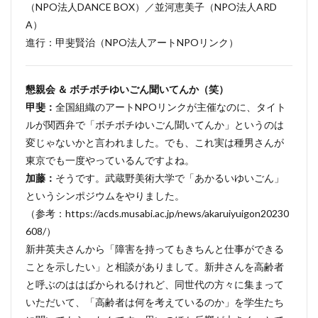
（NPO法人DANCE BOX）／並河恵美子（NPO法人ARD
A）
進行：甲斐賢治（NPO法人アートNPOリンク）
懇親会 ＆ ボチボチゆいごん聞いてんか（笑）
甲斐：
全国組織のアートNPOリンクが主催なのに、タイト
ルが関西弁で「ボチボチゆいごん聞いてんか」というのは
変じゃないかと言われました。でも、これ実は種男さんが
東京でも一度やっているんですよね。
加藤：
そうです。武蔵野美術大学で「あかるいゆいごん」
というシンポジウムをやりました。
（参考：https://acds.musabi.ac.jp/news/akaruiyuigon20230
608/）
新井英夫さんから「障害を持ってもきちんと仕事ができる
ことを示したい」と相談がありまして。新井さんを高齢者
と呼ぶのははばかられるけれど、同世代の方々に集まって
いただいて、「高齢者は何を考えているのか」を学生たち