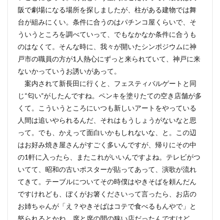
阪で劇場になる場所を探しましたが、柱がある建物では舞
台が組みにくい。条件に合うのはパチンコ屋くらいで、そ
ういうところを調べていって、でもなかなか条件に合うも
のはなくて。そんな時に、我々が開いたシンポジウムに神
戸市の職員の方が1人熱心にずっと来られていて、神戸に来
ないかっていうお誘いがあって。
案内されて新長田に行くと、フェスティバルゲートと同
じ“匂い”がしたんですね。ペンキを塗りたての空き店舗が多
くて。こういうところにいつも新しいアートをやっている
人間は追いやられるんだ、それはもうしょうがないなと思
って。でも、かえって面白いかもしれないな、と。この辺
はお好み焼き屋さんがすごく多いんですが、帰りにその中
の1軒に入ったら、またこれがいいんですよね。テレビがつ
いてて、昭和の古いポスターが貼ってあって、演歌が流れ
てきて。テーブルについてその時僕はやきそばを頼んだん
ですけれども、ぼくがお箸くださいって言ったら、お店の
お姉ちゃんが「え？やきそばはコテで食べるもんやで」と
怒られるとかね。席と席の間の狭い店だったんですけど、