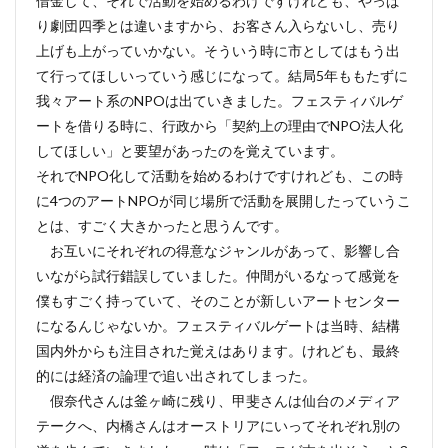
借金して、それで活動を始めるわけですけれども、やっぱ
り劇団四季とは違いますから、お客さん入らないし、売り
上げも上がっていかない。そういう時に市としてはもう出
て行ってほしいっていう感じになって。結局5年ももたずに
我々アート系のNPOは出ていきました。フェスティバルゲ
ートを借りる時に、行政から「契約上の理由でNPO法人化
してほしい」と要望があったのを覚えています。
それでNPO化して活動を始めるわけですけれども、この時
に4つのアートNPOが同じ場所で活動を展開したっていうこ
とは、すごく大きかったと思うんです。
お互いにそれぞれの得意なジャンルがあって、影響し合
いながら試行錯誤していました。仲間がいるなって感覚を
僕もすごく持っていて、そのことが新しいアートセンター
になるんじゃないか。フェスティバルゲートは当時、結構
国内外からも注目された覚えはあります。けれども、最終
的には経済の論理で追い出されてしまった。
假奈代さんは釜ヶ崎に残り、甲斐さんは仙台のメディア
テークへ、内橋さんはオーストリアにいってそれぞれ別の