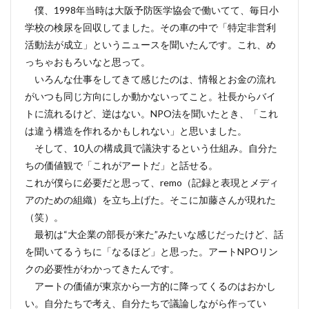
僕、1998年当時は大阪予防医学協会で働いてて、毎日小
学校の検尿を回収してました。その車の中で「特定非営利
活動法が成立」というニュースを聞いたんです。これ、め
っちゃおもろいなと思って。
いろんな仕事をしてきて感じたのは、情報とお金の流れ
がいつも同じ方向にしか動かないってこと。社長からバイ
トに流れるけど、逆はない。NPO法を聞いたとき、「これ
は違う構造を作れるかもしれない」と思いました。
そして、10人の構成員で議決するという仕組み。自分た
ちの価値観で「これがアートだ」と話せる。
これが僕らに必要だと思って、remo（記録と表現とメディ
アのための組織）を立ち上げた。そこに加藤さんが現れた
（笑）。
最初は“大企業の部長が来た”みたいな感じだったけど、話
を聞いてるうちに「なるほど」と思った。アートNPOリン
クの必要性がわかってきたんです。
アートの価値が東京から一方的に降ってくるのはおかし
い。自分たちで考え、自分たちで議論しながら作ってい