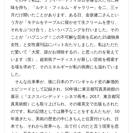
味を持ち、「ルナミ・フィルム・ギャラリー」を二、三ヶ
月だけ開いたことがあります。ある日、金坂健二さんとい
う方が「モデルをテーブルに寝かせて生クリームを塗り、
それをぶつけ合う」というハプニングを行いました。その
ことが「ハプニング！この不可解な芸術を広めた25歳独身
女性」と女性週刊誌にパット出たりしました。私はただた
だ驚いて「大変、誰がお掃除するの」と思ったのを覚えて
います（笑）。超前衛アーティストが新しい芸術を模索す
る場を求めて、そのエネルギーが私の画廊にも溢れていま
した。
そんな出来事が、後に日本のアバンギャルド史の象徴的
エピソードとして記録され、50年後に東京都写真美術館の
展示（『エクスパンデッド・シネマ再考』2017、東京都写
真美術館）にも取り上げられ、その後英文で出版もされた
のです。私の記憶としては勝手なことをする人たちが、50
年過ぎたら、美術の歴史の中にきちんと位置付けられ、日
本でも、それから世界へも、出て行くのだと言う現実を思