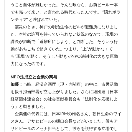
うこと自体が難しかった。そんな暇なら、お前ビール一本
でも売って来い」と言われる時代だったんです。 “隠れボラ
ンティア”と呼ばれていた。
震災のとき、神戸の明治生命のビルが避難所になりまし
た。本社の許可を待っていられない状況のなかで、現場の
課長が独断で「避難所にしよう」と判断した。そういう行
動があちこちで起きていた。つまり、“上”が動かなくて
も“現場”が動く。そうした動きがNPO法制化の大きな原動
力になったのです。
NPO法成立と企業の関与
加藤：
当時、経済企画庁（現・内閣府）の中に、市民活動
を扱う担当部署が立ち上がりました。さらに経団連（日本
経済団体連合会）の社会貢献委員会も「法制化を応援しよ
う」と動きました。
企業側の代表には、日本IBMの椎名さん、朝日生命のワイ
スさん、アサヒビールの樋口会長などがいました。僕もア
サヒビールのメセナ担当として、彼らを説得する立場でし