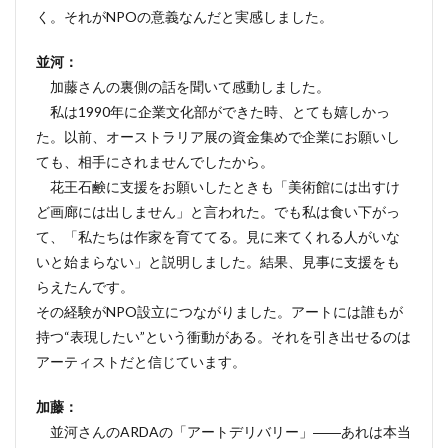
く。それがNPOの意義なんだと実感しました。
並河：
加藤さんの裏側の話を聞いて感動しました。
私は1990年に企業文化部ができた時、とても嬉しかっ
た。以前、オーストラリア展の資金集めで企業にお願いし
ても、相手にされませんでしたから。
花王石鹸に支援をお願いしたときも「美術館には出すけ
ど画廊には出しません」と言われた。でも私は食い下がっ
て、「私たちは作家を育ててる。見に来てくれる人がいな
いと始まらない」と説明しました。結果、見事に支援をも
らえたんです。
その経験がNPO設立につながりました。アートには誰もが
持つ“表現したい”という衝動がある。それを引き出せるのは
アーティストだと信じています。
加藤：
並河さんのARDAの「アートデリバリー」――あれは本当