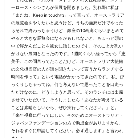
ーローズ・シンさんが個展を開きました。別れ際に私は
「またね。Keep in touchね」って言って、オーストラリア
の展覧会をやりたいと思うけど、うちの画廊だけでやった
らそれで終わっちゃうけど、銀座の10画廊ぐらいまとめて
やると大きな展覧会になるかもしれないと、ちょっと頭の
中で浮かんだことを彼女に話したのです。そのことが思い
がけない展開となったのです。1週間ぐらい経ってから「恵
美子、この間言ってたことだけど、オーストラリア大使館
の文化担当官の人が話を聞きたいって言うからランチする
時間を作って」という電話がかかってきたのです。 私、び
っくりしちゃってね。何も考えないで思ったことを口走っ
ただけなのに、どうしようと思って。そのランチには出席
させていただいて、そうしましたら「あなたが考えている
ことは素晴らしいから、ぜひ実行してください。」と。
「来年視察に行ってほしい、そのためにオーストラリア・
ジャパンファンデーションの方で助成金がありますから、
それをすぐに申請してください。必ず通します」と言われ