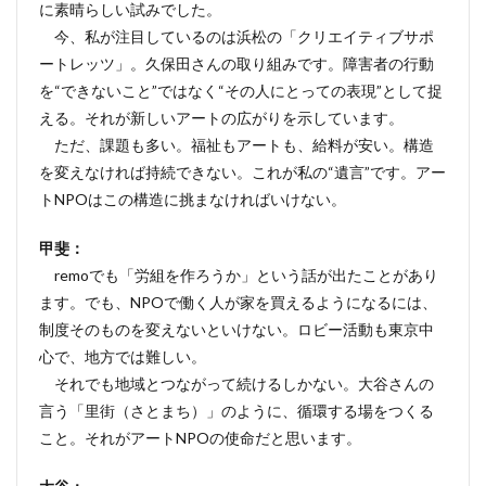
に素晴らしい試みでした。
今、私が注目しているのは浜松の「クリエイティブサポ
ートレッツ」。久保田さんの取り組みです。障害者の行動
を“できないこと”ではなく“その人にとっての表現”として捉
える。それが新しいアートの広がりを示しています。
ただ、課題も多い。福祉もアートも、給料が安い。構造
を変えなければ持続できない。これが私の“遺言”です。アー
トNPOはこの構造に挑まなければいけない。
甲斐：
remoでも「労組を作ろうか」という話が出たことがあり
ます。でも、NPOで働く人が家を買えるようになるには、
制度そのものを変えないといけない。ロビー活動も東京中
心で、地方では難しい。
それでも地域とつながって続けるしかない。大谷さんの
言う「里街（さとまち）」のように、循環する場をつくる
こと。それがアートNPOの使命だと思います。