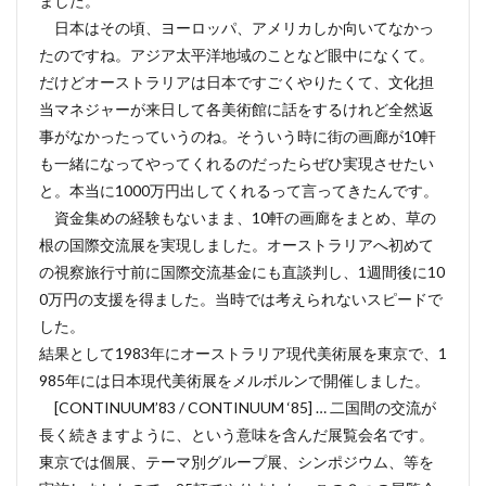
ました。
日本はその頃、ヨーロッパ、アメリカしか向いてなかっ
たのですね。アジア太平洋地域のことなど眼中になくて。
だけどオーストラリアは日本ですごくやりたくて、文化担
当マネジャーが来日して各美術館に話をするけれど全然返
事がなかったっていうのね。そういう時に街の画廊が10軒
も一緒になってやってくれるのだったらぜひ実現させたい
と。本当に1000万円出してくれるって言ってきたんです。
資金集めの経験もないまま、10軒の画廊をまとめ、草の
根の国際交流展を実現しました。オーストラリアへ初めて
の視察旅行寸前に国際交流基金にも直談判し、1週間後に10
0万円の支援を得ました。当時では考えられないスピードで
した。
結果として1983年にオーストラリア現代美術展を東京で、1
985年には日本現代美術展をメルボルンで開催しました。
[CONTINUUM’83 / CONTINUUM ‘85] … 二国間の交流が
長く続きますように、という意味を含んだ展覧会名です。
東京では個展、テーマ別グループ展、シンポジウム、等を