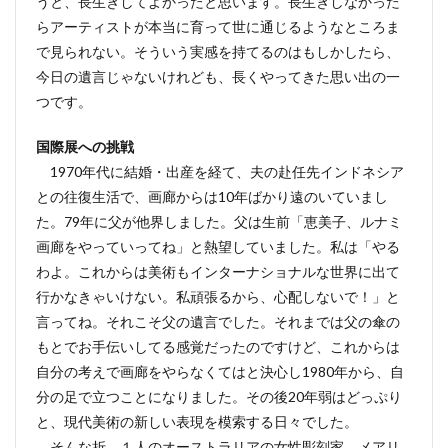
うと、長生きしてよかったと思います。長生きしなかった
らアーティストが本当に育って世に通じるようなところま
で見られない。そういう実感を持てるのはもしかしたら、
今日の遺言じゃないけれども、長くやってきた思い出の一
つです。
国際展への挑戦
1970年代に結婚・出産を経て、夫の赴任先インドネシア
との往復生活で、画廊からは10年ばかり遠のいていまし
た。79年に父が他界しました。父は生前「恵美子、ルナミ
画廊をやっていってね」と熱望していました。私は「やる
わよ。これからは美術もインターナショナルな世界に出て
行かなきゃいけない。私頑張るから、心配しないで！」と
言ってね。それこそ父の遺言でした。それまでは父の傘の
もとでお手伝いしてる感覚だったのですけど、これからは
自分の考えで画廊をやらなくてはと決心し1980年から、自
分の足で立つことになりました。その後20年弱はどっぷり
と、現代美術の新しい表現を模索する日々でした。
そんな折、１人のオーストラリアの女性彫刻家、メアリ