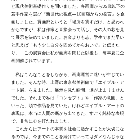
と現代美術基礎作りを問いました。各画廊から35歳以下の
若手作家を選び『新世代の視点―10画廊からの発言』を企
画しました。貸画廊というと「場所を貸すだけ」と思われ
がちですが、私は作家と直接会って話し、その人の芯を見
て展示を決めていました。お金よりも志。学生でまだ早い
と思えば「もう少し自分を固めてからおいで」と伝えた
り。 この展覧会は私が画廊を閉じた以後も、毎年夏に企
画開催されています。
私はこんなことをしながら、画廊運営に迷いが生じてい
ました。そんな時、上野の東京都美術館で「エイブル・ア
ート展」を見ました。展示を見た瞬間、涙が止まりません
でした。それまで私は「コンセプト」や「作家の意図」と
いった、頭で作品を見ていた。けれどエイブル・アートの
表現は、本当に人間の底から出てきた、すごく純粋な表現
で、非常に心を打たれました。
これからはアートの本質を社会に活かすことが大切にな
るのでは、今までのことを続けていってはダメなんじゃな