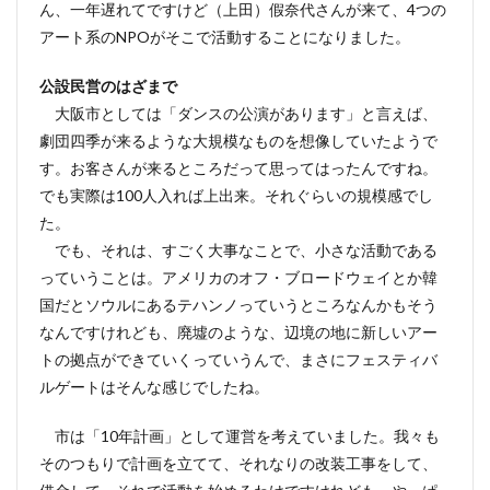
ん、一年遅れてですけど（上田）假奈代さんが来て、4つの
アート系のNPOがそこで活動することになりました。
公設民営のはざまで
大阪市としては「ダンスの公演があります」と言えば、
劇団四季が来るような大規模なものを想像していたようで
す。お客さんが来るところだって思ってはったんですね。
でも実際は100人入れば上出来。それぐらいの規模感でし
た。
でも、それは、すごく大事なことで、小さな活動である
っていうことは。アメリカのオフ・ブロードウェイとか韓
国だとソウルにあるテハンノっていうところなんかもそう
なんですけれども、廃墟のような、辺境の地に新しいアー
トの拠点ができていくっていうんで、まさにフェスティバ
ルゲートはそんな感じでしたね。
市は「10年計画」として運営を考えていました。我々も
そのつもりで計画を立てて、それなりの改装工事をして、