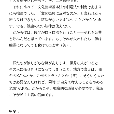
ての立場が話し合った。そこに意味がある。
それに比べて、文化芸術基本法や劇場法の制定はあまり
にも拙速でした。「文化振興に反対なのか」と言われたら
誰も反対できない。議論がないまま“いいことだから”と通
す。でも、議論のない法律は使えない。
だから僕は、民間が自ら自治を行うこと――それを公共
と呼ぶんだと思っています。もしそれが失われたら、僕は
幽霊になってでも化けて出ます（笑）。
私たちが陥りがちな罠があります。優秀な人がいると、
その人に任せきりになってしまうこと。地方で言えば、仙
台のKさんとか、九州のトラさんとか（笑）。そういう人た
ちは必要なんだけれど、同時に“自分で考えることをやめる
危険”がある。だからこそ、徹底的な議論が必要です。議論
こそが民主主義の筋肉です。
甲斐：