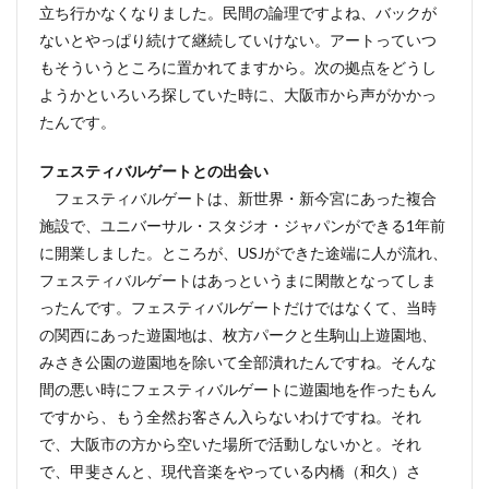
立ち行かなくなりました。民間の論理ですよね、バックが
ないとやっぱり続けて継続していけない。アートっていつ
もそういうところに置かれてますから。次の拠点をどうし
ようかといろいろ探していた時に、大阪市から声がかかっ
たんです。
フェスティバルゲートとの出会い
フェスティバルゲートは、新世界・新今宮にあった複合
施設で、ユニバーサル・スタジオ・ジャパンができる1年前
に開業しました。ところが、USJができた途端に人が流れ、
フェスティバルゲートはあっというまに閑散となってしま
ったんです。フェスティバルゲートだけではなくて、当時
の関西にあった遊園地は、枚方パークと生駒山上遊園地、
みさき公園の遊園地を除いて全部潰れたんですね。そんな
間の悪い時にフェスティバルゲートに遊園地を作ったもん
ですから、もう全然お客さん入らないわけですね。それ
で、大阪市の方から空いた場所で活動しないかと。それ
で、甲斐さんと、現代音楽をやっている内橋（和久）さ