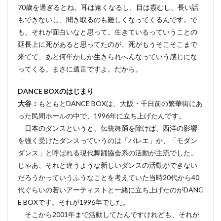
70歳を過ぎるとね、耳は遠くなるし、目は霞むし、長い話
もできないし、聞き取るのも難しくなってくるんです。で
も、それが面白いなと思って。生きているっていうことの
延長上に死があると思ってたのが、死がもうそこそこまで
来てて、あと何年かしか生きられへんなっていう感じにな
ってくる。まさに遺言ですよ。だから。
DANCE BOXのはじまり
大谷：
もともとDANCE BOXは、大阪・千日前の繁華街にあ
った民間ホールの中で、1996年に立ち上げたんです。
日本のダンスというと、伝統舞踊を除けば、西洋の影響
を強く受けたダンスっていうのは「バレエ」か、「モダン
ダンス」と呼ばれる現代舞踊協会系の活動が主流でした。
じゃあ、それと違うような新しいダンスの活動ができない
だろうかっていうふうなことを考えていた当時20代から40
代ぐらいの若いアーティストと一緒に立ち上げたのがDANC
E BOXです。それが1996年でした。
そこから2001年まで活動してたんですけれども、それが