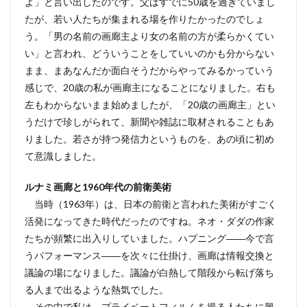
よ」と言い出したのです。父はすでに50歳を過ぎていまし
たが、若い人たちが集まれる場を作りたかったのでしょ
う。「男の名前の画廊主より女の名前の方が柔らかくてい
い」と言われ、どういうことをしていいのかも分からない
まま、まあなんだか面白そうだからやってみるかっていう
感じで、20歳の私が画廊主になることになりました。右も
左もわからないまま始めましたが、「20歳の画廊主」とい
うだけで珍しがられて、新聞や雑誌に取材されることもあ
りました。若さが持つ発信力というものを、あの頃に初め
て意識しました。
ルナミ画廊と1960年代の前衛美術
当時（1963年）は、日本の前衛と言われた美術がすごく
活発になってきた時代だったのですね。ネオ・ダダの作家
たちが頻繁に出入りしていました。ハプニング――今で言
うパフォーマンス――を次々に仕掛け、画廊は情報交換と
議論の場になりました。議論が白熱して階段から転げ落ち
る人まで出るような熱気でした。
その中で私は、プライベートフィルムを撮る人たちに興