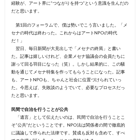
経験が、アート界に“つながりを持つ”という意識を生んだの
だと思います。
第1回のフォーラムで、僕は勢いでこう言いました。「メ
セナの時代は終わった。これからはアートNPOの時代
だ！」
翌日、毎日新聞が大見出しで「メセナの終焉」と書い
た。記事は嬉しいけれど、企業メセナ協議会の会員たちに
謝って回る羽目になった（笑）。しかし結果的に、この騒
動を通じてメセナ特集を作ってもらうことになった。記事
も、アートNPOも、ちゃんと社会に位置づけられていっ
た。今思えば、失敗談のようでいて、必要なプロセスだっ
たと思います。
民間で自治を行うことが公共
「遺言」として伝えたいのは、民間で自治を行うことこ
そ“公共”だということです。NPO法は関係者の間で徹底的
に議論して作られた法律です。賛成も反対も含めて、すべ