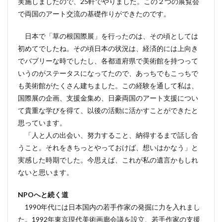
実施しましたので、25軒でやりました。この２つの展覧会
で両国のアート交流の基礎作りができたのです。
日本で「草の根国際展」を行ったのは、その頃としては
初めてでしたね。その頃日本の状況は、経済的には上向き
でバブリーな時でしたし、各都道府県で美術館を持つって
いうのがステータスになってたので、あっちでもこっちで
も美術館がたくさん建ちました。この経験を通して私は、
国際展の企画、支援金集め、日豪両国のアート支援につい
て貴重な学びを得て、以後の活動に活かすことができたと
思っています。
「人と人の出会い、努力すること、納得するまで話し合
うこと。それをきちっとやっておけば、想いはかなう」と
実感した時期でした。今思えば、これが私の遺言かもしれ
ないと思います。
NPOへと続く道
1990年代には日本国内の若手作家の発掘に力を入れまし
た。1992年東京現代美術画廊会議を設立、若手作家の支援