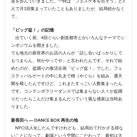
道を歩んでいきました。一時は「フェスゲ本を出そう」と3
人で月1回集まっていたこともありましたが、結局続かなく
て。
「ビッグ盆！」の記憶
出ていく前、4回ぐらい創造都市とかいろんなテーマでシ
ンポジウムを開きました。
でも地元の新世界のお店の人らが「話し合いばっかりして
もつまらん、何かやってや」と言われたんです。それで始
めたのが、盆踊りの復活企画「ビッグ盆！」でした。フェ
スティバルゲートの中に丸太で櫓（やぐら）を組み、通天
閣を模したんですけど、これまたすっごい人数集まったん
です。コンテンポラリーダンスでは集まらない人々が盆踊
りだったらこんだけ集まるんだっていう風な感覚は当時あ
りました。
新長田へ ― DANCE BOX 再生の地
NPO法人化したんですけれども、結局出て行かざる得な
いことになって。劇場という空間にこだわって、最初は大