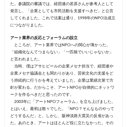
た。参議院の審議では、経団連の若原さんが参考人として
発言し、「企業としても市民活動を支援すべきだ」と公言
してくれました。これで法案は通り、1998年のNPO法成立
につながりました。
アート業界の反応とフォーラムの設立
ところが、アート業界ではNPOへの関心が薄かった。
「組織化なんてつまらない」「一匹狼でいいじゃないか」
と言われました。
当時、僕はアサヒビールの企業メセナ担当で、経団連や
企業メセナ協議会とも関わりがあり、芸術文化の支援をど
う持続的に行うかを考えていました。企業は業績次第で方
針が変わる。だからこそ、アートNPOが自律的にネットワ
ークを作るべきだと思ったのです。
2003年に「アートNPOフォーラム」を立ち上げました。
とはいえ、最初は散々でした。「NPO？そんなものやって
どうするんだ」と。しかし、阪神淡路大震災の反省があっ
た。あのとき、アートはほとんど役に立たなかった。その